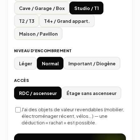
Cave / Garage / Box
Studio / T1
T2 / T3
T4+ / Grand appart.
Maison / Pavillon
NIVEAU D'ENCOMBREMENT
Léger
Normal
Important / Diogène
ACCÈS
RDC / ascenseur
Étage sans ascenseur
J'ai des objets de valeur revendables (mobilier,
électroménager récent, vélos…) — une
déduction « rachat » est possible.