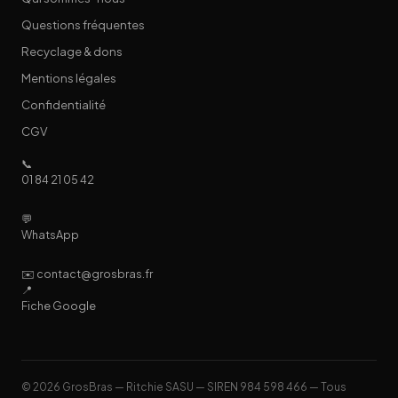
Questions fréquentes
Recyclage & dons
Mentions légales
Confidentialité
CGV
📞
01 84 21 05 42
💬
WhatsApp
✉️ contact@grosbras.fr
📍
Fiche Google
© 2026 GrosBras — Ritchie SASU — SIREN 984 598 466 — Tous