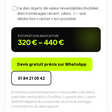
J'ai des objets de valeur revendables (mobilier,
électroménager récent, vélos…) — une
déduction « rachat » est possible.
ESTIMATION INDICATIVE
320 €
–
440 €
Devis gratuit précis sur WhatsApp
01 84 21 05 42
Estimation automatique non contractuelle, calculée à
partir des tarifs publics GrosBras (« à partir de »). Le prix
définitif dépend du volume réel, du tri et du portage,
constatés lors du devis gratuit.