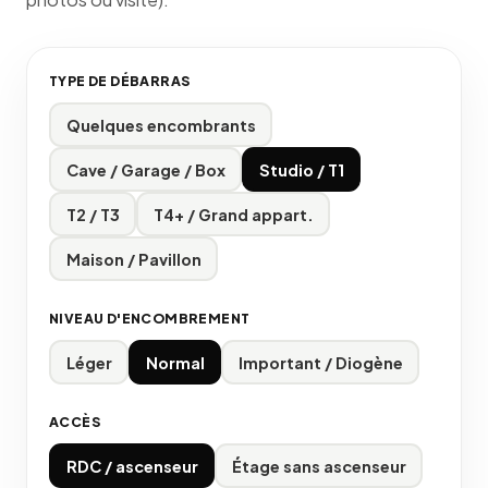
TYPE DE DÉBARRAS
Quelques encombrants
Cave / Garage / Box
Studio / T1
T2 / T3
T4+ / Grand appart.
Maison / Pavillon
NIVEAU D'ENCOMBREMENT
Léger
Normal
Important / Diogène
ACCÈS
RDC / ascenseur
Étage sans ascenseur