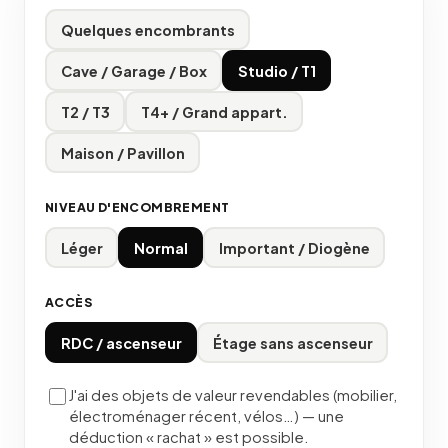
Quelques encombrants
Cave / Garage / Box
Studio / T1
T2 / T3
T4+ / Grand appart.
Maison / Pavillon
NIVEAU D'ENCOMBREMENT
Léger
Normal
Important / Diogène
ACCÈS
RDC / ascenseur
Étage sans ascenseur
J'ai des objets de valeur revendables (mobilier,
électroménager récent, vélos…) — une
déduction « rachat » est possible.