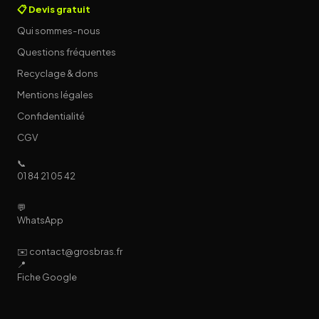
📋 Devis gratuit
Qui sommes-nous
Questions fréquentes
Recyclage & dons
Mentions légales
Confidentialité
CGV
📞
01 84 21 05 42
💬
WhatsApp
✉️ contact@grosbras.fr
📍
Fiche Google