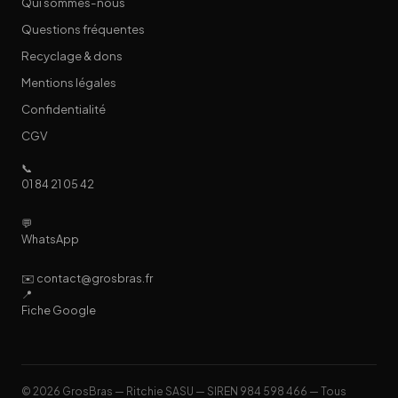
Qui sommes-nous
Questions fréquentes
Recyclage & dons
Mentions légales
Confidentialité
CGV
📞
01 84 21 05 42
💬
WhatsApp
✉️ contact@grosbras.fr
📍
Fiche Google
© 2026 GrosBras — Ritchie SASU — SIREN 984 598 466 — Tous