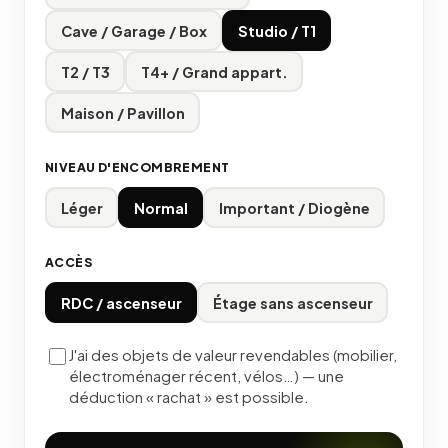
Cave / Garage / Box
Studio / T1
T2 / T3
T4+ / Grand appart.
Maison / Pavillon
NIVEAU D'ENCOMBREMENT
Léger
Normal
Important / Diogène
ACCÈS
RDC / ascenseur
Étage sans ascenseur
J'ai des objets de valeur revendables (mobilier,
électroménager récent, vélos…) — une
déduction « rachat » est possible.