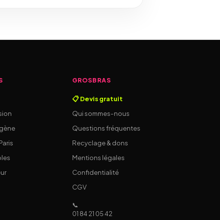
S
GROSBRAS
📋 Devis gratuit
sion
Qui sommes-nous
ogène
Questions fréquentes
aris
Recyclage & dons
bles
Mentions légales
eur
Confidentialité
CGV
📞
01 84 21 05 42