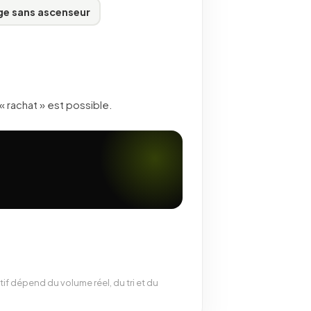
ge sans ascenseur
 rachat » est possible.
tif dépend du volume réel, du tri et du