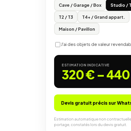
Cave / Garage / Box
Studio / 
T2 / T3
T4+ / Grand appart.
Maison / Pavillon
J'ai des objets de valeur revenda
ESTIMATION INDICATIVE
320 €
–
440
Devis gratuit précis sur Wha
Estimation automatique non contractuelle, ca
portage, constatés lors du devis gratuit.