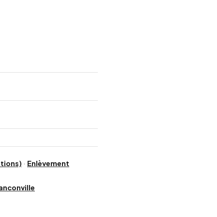
tions)
·
Enlèvement
anconville