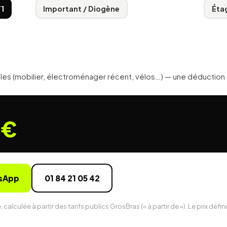
T1
Important / Diogène
Éta
bles (mobilier, électroménager récent, vélos…) — une déduction «
 €
tsApp
01 84 21 05 42
lculée à partir des tarifs publics GrosBras (« à partir de »). Le prix défini