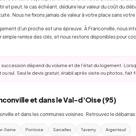
tri et peut, le cas échéant, déduire leur valeur du coût du déba
atuite. Nous ne fixons jamais de valeur à votre place sans votr
gement d'un proche est une épreuve. À Franconville, nous int
ur simple remise des clés, et nous restons disponibles pour co
 succession dépend du volume et de l'état du logement. Lorsqu
 ou nul. Seul le devis gratuit, établi après visite ou photos, fait f
nconville et dans le Val-d'Oise (95)
onville et dans les communes voisines. Retrouvez le débarras 
ur-Seine
Pontoise
Sarcelles
Taverny
Argenteuil