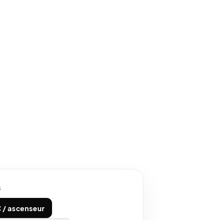
S
 / ascenseur