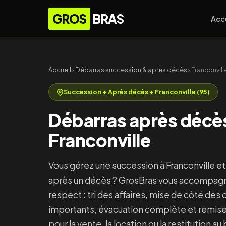
GROS
BRAS
Acc
Accueil
›
Débarras succession & après décès
› Franconvill
Succession • Après décès • Franconville (95)
Débarras après décès
Franconville
Vous gérez une succession à Franconville e
après un décès ? GrosBras vous accompagn
respect : tri des affaires, mise de côté des
importants, évacuation complète et remise
pour la vente, la location ou la restitution au b