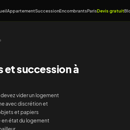
ueil
Appartement
Succession
Encombrants
Paris
Devis gratuit
Bl
e
 et succession à
t devez vider un logement
e avec discrétion et
 objets et papiers
 en état du logement
ailleur.