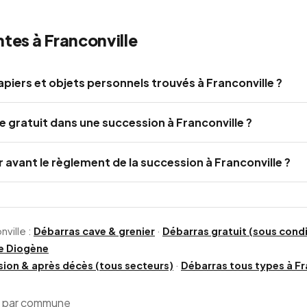
tes à Franconville
piers et objets personnels trouvés à Franconville ?
e gratuit dans une succession à Franconville ?
 avant le règlement de la succession à Franconville ?
nville :
Débarras cave & grenier
·
Débarras gratuit (sous condi
e Diogène
ion & après décès (tous secteurs)
·
Débarras tous types à Fr
s par commune