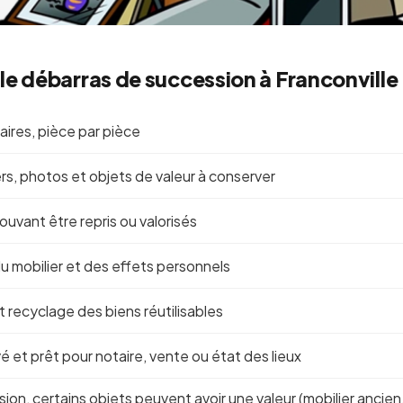
e débarras de succession à Franconville
aires, pièce par pièce
rs, photos et objets de valeur à conserver
ouvant être repris ou valorisés
 mobilier et des effets personnels
 recyclage des biens réutilisables
 et prêt pour notaire, vente ou état des lieux
on, certains objets peuvent avoir une valeur (mobilier ancien, b