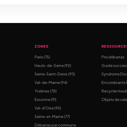
ZONES
RESSOURCE
Paris (75)
Prix débarras
Hauts-de-Seine (92)
Guide succes
Seine-Saint-Denis (93)
Syndrome Di
Val-de-Marne (94)
Encombrants P
Yvelines (78)
Recycler meu
Essonne (91)
Objets de val
Val-d'Oise (95)
Seine-et-Marne (77)
Débarras par commune