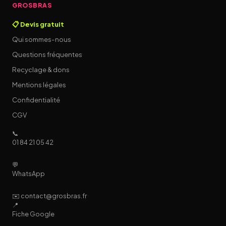
GROSBRAS
📋 Devis gratuit
Qui sommes-nous
Questions fréquentes
Recyclage & dons
Mentions légales
Confidentialité
CGV
📞
01 84 21 05 42
💬
WhatsApp
✉️ contact@grosbras.fr
📍
Fiche Google