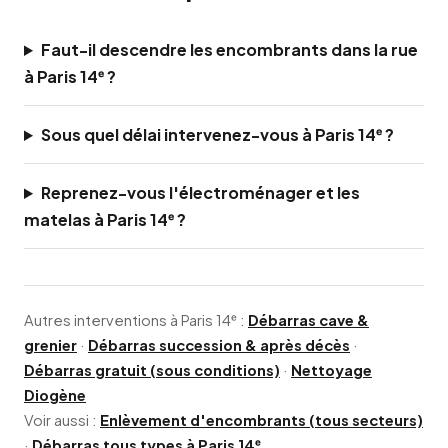
Faut-il descendre les encombrants dans la rue
à Paris 14ᵉ ?
Sous quel délai intervenez-vous à Paris 14ᵉ ?
Reprenez-vous l'électroménager et les
matelas à Paris 14ᵉ ?
Autres interventions à Paris 14ᵉ :
Débarras cave &
grenier
·
Débarras succession & après décès
·
Débarras gratuit (sous conditions)
·
Nettoyage
Diogène
Voir aussi :
Enlèvement d'encombrants (tous secteurs)
·
Débarras tous types à Paris 14ᵉ