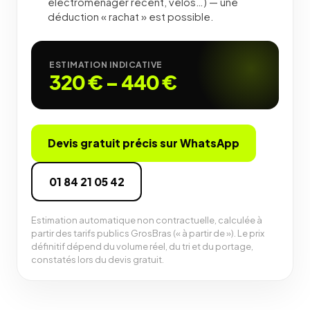
électroménager récent, vélos…) — une
déduction « rachat » est possible.
ESTIMATION INDICATIVE
320 €
–
440 €
Devis gratuit précis sur WhatsApp
01 84 21 05 42
Estimation automatique non contractuelle, calculée à
partir des tarifs publics GrosBras (« à partir de »). Le prix
définitif dépend du volume réel, du tri et du portage,
constatés lors du devis gratuit.