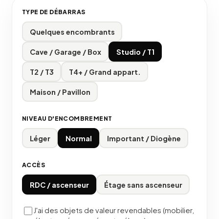
TYPE DE DÉBARRAS
Quelques encombrants
Cave / Garage / Box
Studio / T1
T2 / T3
T4+ / Grand appart.
Maison / Pavillon
NIVEAU D'ENCOMBREMENT
Léger
Normal
Important / Diogène
ACCÈS
RDC / ascenseur
Étage sans ascenseur
J'ai des objets de valeur revendables (mobilier,