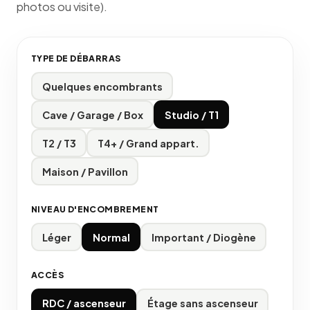
photos ou visite).
TYPE DE DÉBARRAS
Quelques encombrants
Cave / Garage / Box
Studio / T1
T2 / T3
T4+ / Grand appart.
Maison / Pavillon
NIVEAU D'ENCOMBREMENT
Léger
Normal
Important / Diogène
ACCÈS
RDC / ascenseur
Étage sans ascenseur