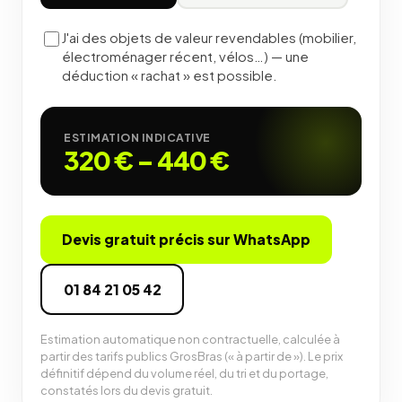
J'ai des objets de valeur revendables (mobilier,
électroménager récent, vélos…) — une
déduction « rachat » est possible.
ESTIMATION INDICATIVE
320 €
–
440 €
Devis gratuit précis sur WhatsApp
01 84 21 05 42
Estimation automatique non contractuelle, calculée à
partir des tarifs publics GrosBras (« à partir de »). Le prix
définitif dépend du volume réel, du tri et du portage,
constatés lors du devis gratuit.