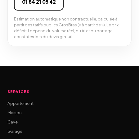
01 84 21 05 42
Estimation automatique non contractuelle, calculée à
partir des tarifs publics GrosBras (« à partir de »). Le prix
définitif dépend du volume réel, du tri et du portage,
constatés lors du devis gratuit.
SERVICES
Appartement
Maison
Cave
Garage