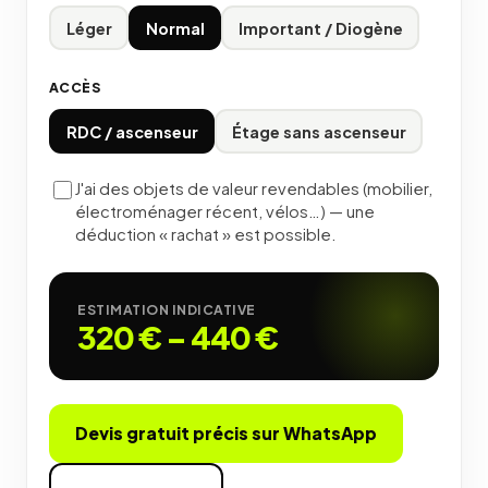
Léger
Normal
Important / Diogène
ACCÈS
RDC / ascenseur
Étage sans ascenseur
J'ai des objets de valeur revendables (mobilier,
électroménager récent, vélos…) — une
déduction « rachat » est possible.
ESTIMATION INDICATIVE
320 €
–
440 €
Devis gratuit précis sur WhatsApp