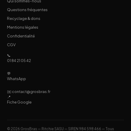
Qui sommes-nous
Questions fréquentes
Recyclage & dons
Mentions légales
Confidentialité
CGV
📞
01 84 21 05 42
💬
WhatsApp
✉️ contact@grosbras.fr
📍
Fiche Google
© 2026 GrosBras — Ritchie SASU — SIREN 984 598 466 — Tous