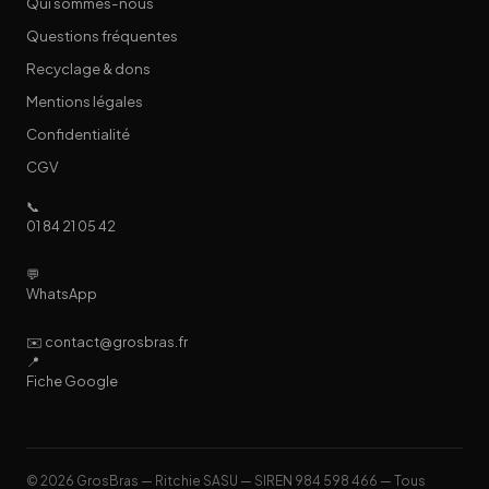
Qui sommes-nous
Questions fréquentes
Recyclage & dons
Mentions légales
Confidentialité
CGV
📞
01 84 21 05 42
💬
WhatsApp
✉️ contact@grosbras.fr
📍
Fiche Google
© 2026 GrosBras — Ritchie SASU — SIREN 984 598 466 — Tous