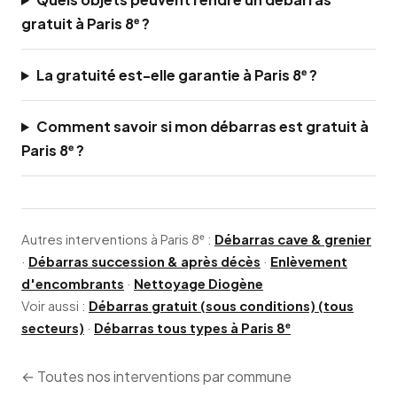
gratuit à Paris 8ᵉ ?
La gratuité est-elle garantie à Paris 8ᵉ ?
Comment savoir si mon débarras est gratuit à
Paris 8ᵉ ?
Autres interventions à Paris 8ᵉ :
Débarras cave & grenier
·
Débarras succession & après décès
·
Enlèvement
d'encombrants
·
Nettoyage Diogène
Voir aussi :
Débarras gratuit (sous conditions) (tous
secteurs)
·
Débarras tous types à Paris 8ᵉ
← Toutes nos interventions par commune