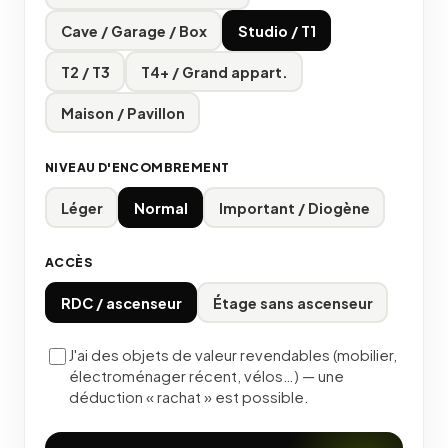
Cave / Garage / Box
Studio / T1
T2 / T3
T4+ / Grand appart.
Maison / Pavillon
NIVEAU D'ENCOMBREMENT
Léger
Normal
Important / Diogène
ACCÈS
RDC / ascenseur
Étage sans ascenseur
J'ai des objets de valeur revendables (mobilier,
électroménager récent, vélos…) — une
déduction « rachat » est possible.