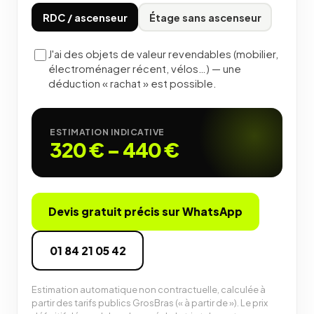
RDC / ascenseur
Étage sans ascenseur
J'ai des objets de valeur revendables (mobilier,
électroménager récent, vélos…) — une
déduction « rachat » est possible.
ESTIMATION INDICATIVE
320 €
–
440 €
Devis gratuit précis sur WhatsApp
01 84 21 05 42
Estimation automatique non contractuelle, calculée à
partir des tarifs publics GrosBras (« à partir de »). Le prix