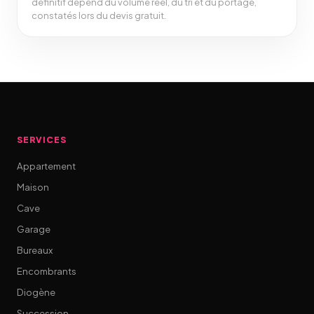
définitif dépend du volume réel, du tri et du portage,
constatés lors du devis gratuit.
SERVICES
Appartement
Maison
Cave
Garage
Bureaux
Encombrants
Diogène
Succession