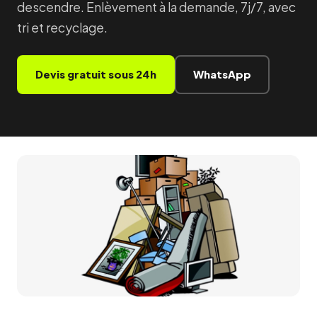
descendre. Enlèvement à la demande, 7j/7, avec
tri et recyclage.
Devis gratuit sous 24h
WhatsApp