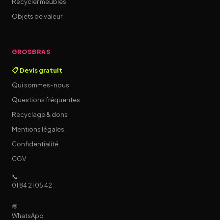
Recycler meubles
Objets de valeur
GROSBRAS
📋 Devis gratuit
Qui sommes-nous
Questions fréquentes
Recyclage & dons
Mentions légales
Confidentialité
CGV
📞
01 84 21 05 42
💬
WhatsApp