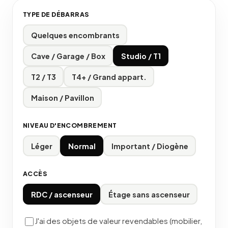
TYPE DE DÉBARRAS
Quelques encombrants
Cave / Garage / Box
Studio / T1
T2 / T3
T4+ / Grand appart.
Maison / Pavillon
NIVEAU D'ENCOMBREMENT
Léger
Normal
Important / Diogène
ACCÈS
RDC / ascenseur
Étage sans ascenseur
J'ai des objets de valeur revendables (mobilier,