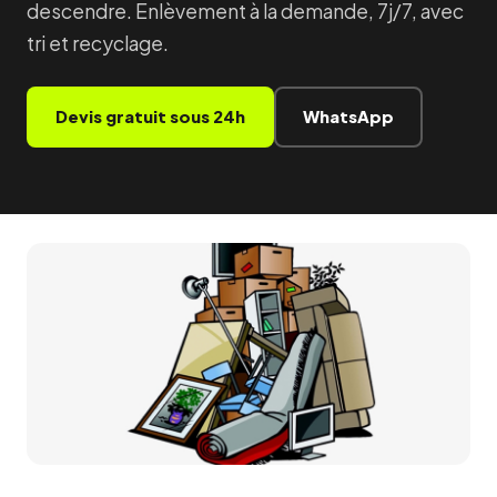
descendre. Enlèvement à la demande, 7j/7, avec
tri et recyclage.
Devis gratuit sous 24h
WhatsApp