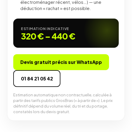
électroménager récent, vélos…) — une
déduction « rachat » est possible.
ESTIMATION INDICATIVE
320 €
–
440 €
Devis gratuit précis sur WhatsApp
01 84 21 05 42
Estimation automatique non contractuelle, calculée à
partir des tarifs publics GrosBras (« à partir de »). Le prix
définitif dépend du volume réel, du tri et du portage,
constatés lors du devis gratuit.