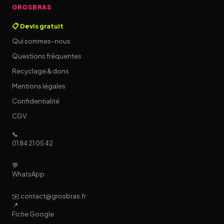
GROSBRAS
📋 Devis gratuit
Qui sommes-nous
Questions fréquentes
Recyclage & dons
Mentions légales
Confidentialité
CGV
📞
01 84 21 05 42
💬
WhatsApp
✉️ contact@grosbras.fr
📍
Fiche Google