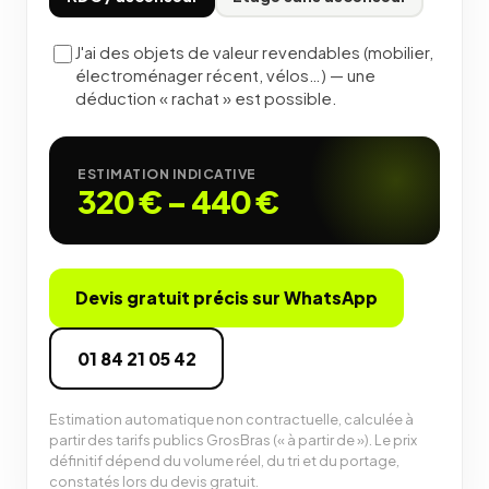
J'ai des objets de valeur revendables (mobilier,
électroménager récent, vélos…) — une
déduction « rachat » est possible.
ESTIMATION INDICATIVE
320 €
–
440 €
Devis gratuit précis sur WhatsApp
01 84 21 05 42
Estimation automatique non contractuelle, calculée à
partir des tarifs publics GrosBras (« à partir de »). Le prix
définitif dépend du volume réel, du tri et du portage,
constatés lors du devis gratuit.