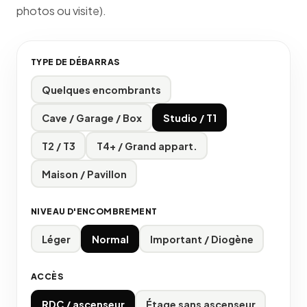
photos ou visite).
TYPE DE DÉBARRAS
Quelques encombrants
Cave / Garage / Box
Studio / T1
T2 / T3
T4+ / Grand appart.
Maison / Pavillon
NIVEAU D'ENCOMBREMENT
Léger
Normal
Important / Diogène
ACCÈS
RDC / ascenseur
Étage sans ascenseur