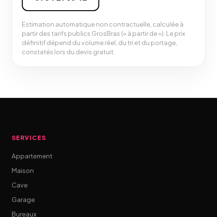
Estimation automatique non contractuelle, calculée à
partir des tarifs publics GrosBras (« à partir de »). Le prix
définitif dépend du volume réel, du tri et du portage,
constatés lors du devis gratuit.
SERVICES
Appartement
Maison
Cave
Garage
Bureaux