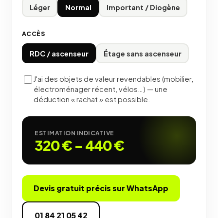
Léger
Normal
Important / Diogène
ACCÈS
RDC / ascenseur
Étage sans ascenseur
J'ai des objets de valeur revendables (mobilier,
électroménager récent, vélos…) — une
déduction « rachat » est possible.
ESTIMATION INDICATIVE
320 €
–
440 €
Devis gratuit précis sur WhatsApp
01 84 21 05 42